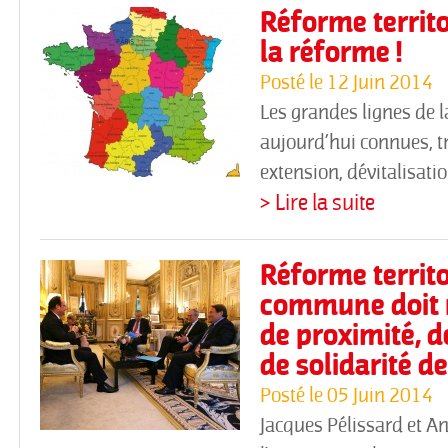
Réforme territo
la réforme !
Posté le
12 Juin 2014
Les grandes lignes de l
aujourd’hui connues, t
extension, dévitalisati
> Lire la suite
Réforme territor
commune doit r
de proximité, d
de solidarité d
Posté le
05 Juin 2014
Jacques Pélissard et An