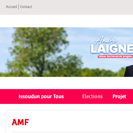
All
Accueil
Contact
co
pri
Issoudun pour Tous
Elections
Projet
AMF