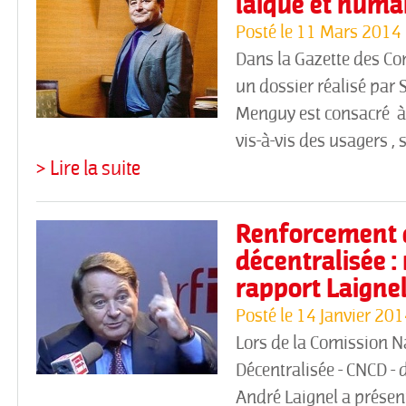
laïque et human
Posté le
11 Mars 2014
Dans la Gazette des 
un dossier réalisé par S
Menguy est consacré à 
vis-à-vis des usagers , 
> Lire la suite
Renforcement d
décentralisée :
rapport Laigne
Posté le
14 Janvier 20
Lors de la Comission N
Décentralisée - CNCD -
André Laignel a prése