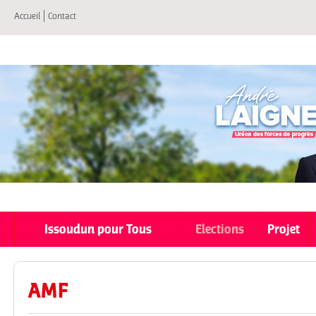
All
Accueil
Contact
co
pri
Issoudun pour Tous
Elections
Projet
AMF