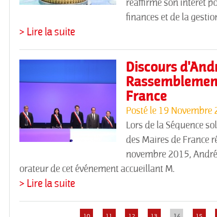
réaffirme son intérêt p
finances et de la gestio
> Lire la suite
Discours d'Andr
Rassemblement
France
Posté le
19 Novembre 
Lors de la Séquence s
des Maires de France r
novembre 2015, André L
orateur de cet événement accueillant M.
> Lire la suite
10
11
12
13
14
15