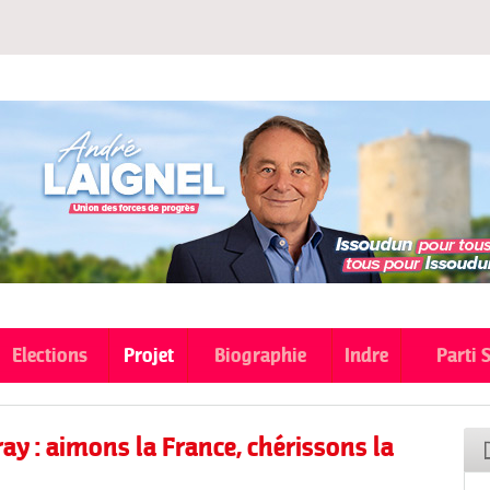
Aller au
contenu
principal
Elections
Projet
Biographie
Indre
Parti 
ay : aimons la France, chérissons la