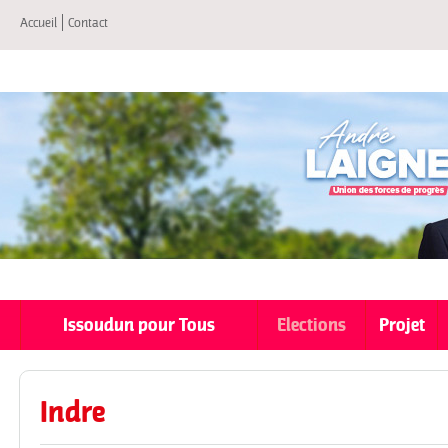
All
Accueil
Contact
co
pri
Issoudun pour Tous
Elections
Projet
Indre