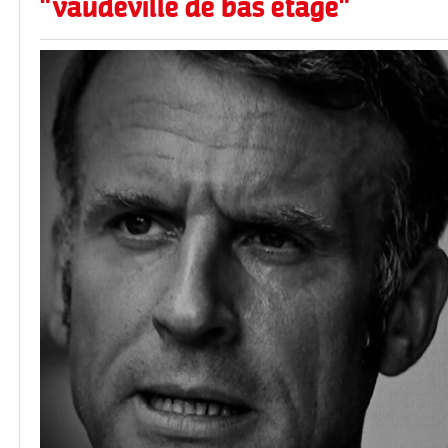
"vaudeville de bas étage"