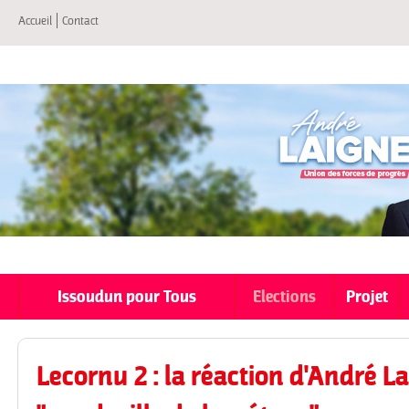
All
Accueil
Contact
co
pri
Issoudun pour Tous
Elections
Projet
Lecornu 2 : la réaction d'André La