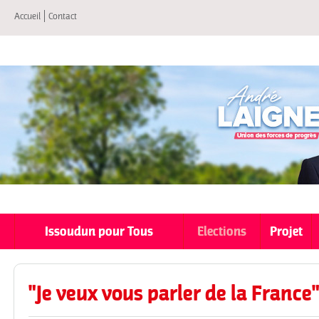
All
Accueil
Contact
co
pri
Issoudun pour Tous
Elections
Projet
"Je veux vous parler de la France