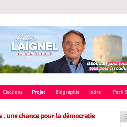
Aller au
contenu
principal
Elections
Projet
Biographie
Indre
Parti 
s : une chance pour la démocratie