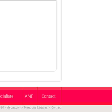
ocialiste
AMF
Contact
014 -
idepac.com
-
Mentions Légales
-
Contact