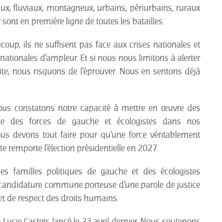
oraux, fluviaux, montagneux, urbains, périurbains, ruraux
sont en première ligne de toutes les batailles.
coup, ils ne suffisent pas face aux crises nationales et
nationales d’ampleur. Et si nous nous limitons à alerter
ite, nous risquons de l’éprouver. Nous en sentons déjà
us constatons notre capacité à mettre en œuvre des
ble des forces de gauche et écologistes dans nos
nous devons tout faire pour qu’une force véritablement
ste remporte l’élection présidentielle en 2027.
es familles politiques de gauche et des écologistes
candidature commune porteuse d’une parole de justice
et de respect des droits humains.
e Lucie Castets lancé le 23 avril dernier. Nous soutenons