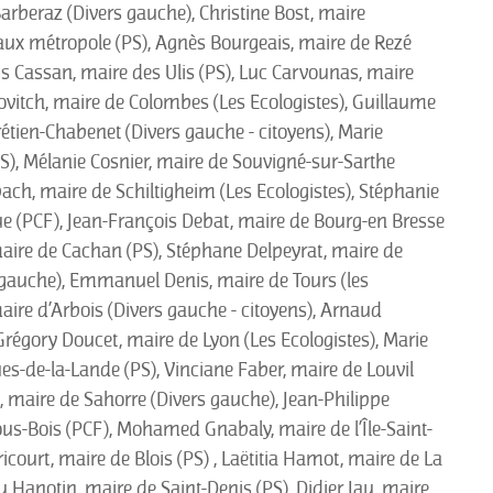
arberaz (Divers gauche), Christine Bost, maire
aux métropole (PS), Agnès Bourgeais, maire de Rezé
vis Cassan, maire des Ulis (PS), Luc Carvounas, maire
imovitch, maire de Colombes (Les Ecologistes), Guillaume
tien-Chabenet (Divers gauche - citoyens), Marie
), Mélanie Cosnier, maire de Souvigné-sur-Sarthe
ach, maire de Schiltigheim (Les Ecologistes), Stéphanie
e (PCF), Jean-François Debat, maire de Bourg-en Bresse
ire de Cachan (PS), Stéphane Delpeyrat, maire de
 gauche), Emmanuel Denis, maire de Tours (les
 maire d’Arbois (Divers gauche - citoyens), Arnaud
 Grégory Doucet, maire de Lyon (Les Ecologistes), Marie
s-de-la-Lande (PS), Vinciane Faber, maire de Louvil
as, maire de Sahorre (Divers gauche), Jean-Philippe
us-Bois (PCF), Mohamed Gnabaly, maire de l’Île-Saint-
icourt, maire de Blois (PS) , Laëtitia Hamot, maire de La
 Hanotin, maire de Saint-Denis (PS), Didier Jau, maire