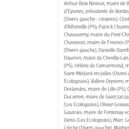
Arthur Boix Neveux, maire de B
d’Eysines, présidente de Borde
(Divers gauche - citoyens), Clo
d’Alfortville (PS), Patrick Cha
Chaussemy, maire du Pont-Chré
Chavanon, maire de Fresnes (PS
(Divers gauche), Danielle Damb
Daumin, maire de Chevilly-Laru
(PS), Hélène de Comarmond, ma
Saint-Médard-en-Jalles (Divers
Ecologistes), Valérie Depierre,
Deslandes, maire de Lille (PS),
Ducamin, maire de Saint-Jacque
(Les Ecologistes), Olivier Grav
Gautrais, maire de Fontenay-so
Denis (Les Ecologistes), Marc Gr
Crèche (Divers gauche), Mathieu