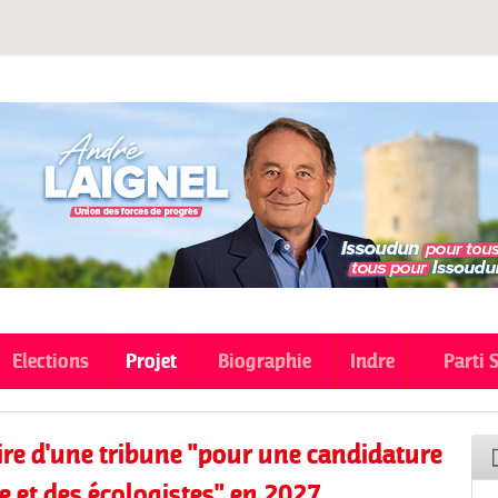
Aller au
contenu
principal
Elections
Projet
Biographie
Indre
Parti 
ire d'une tribune "pour une candidature
et des écologistes" en 2027.