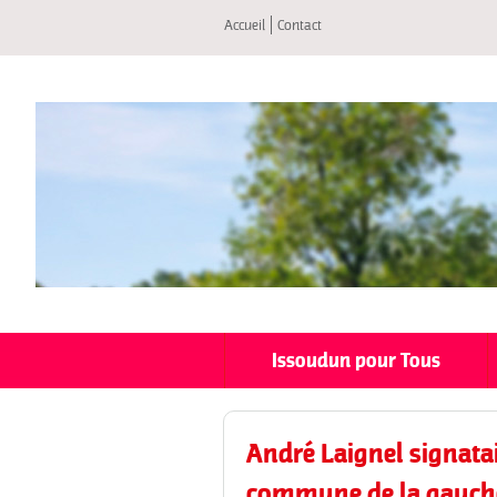
Accueil
Contact
Issoudun pour Tous
André Laignel signata
commune de la gauche 