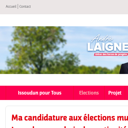
All
Accueil
Contact
co
pri
Issoudun pour Tous
Elections
Projet
Ma candidature aux élections mu