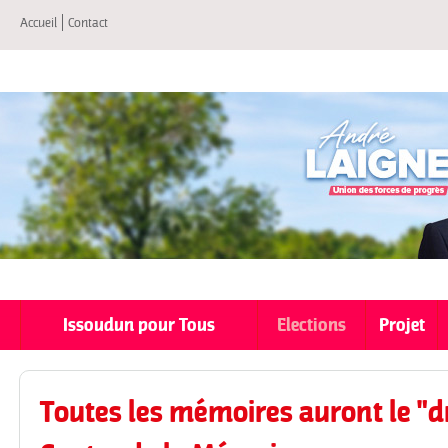
All
Accueil
Contact
co
pri
Issoudun pour Tous
Elections
Projet
Toutes les mémoires auront le "dr