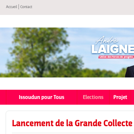
All
Accueil
Contact
co
pri
Issoudun pour Tous
Elections
Projet
Lancement de la Grande Collecte