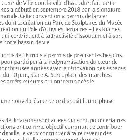
 Cœur de Ville dont la ville d’Issoudun fait partie
nnes a débuté en septembre 2018 par la signature
nariale. Cette convention a permis de lancer
res dont la création du Parc de Sculptures du Musée
création du Pôle d’Activités Tertiaires – Les Ruches.
s qui contribuent à l’attractivité d’Issoudun et à son
s notre bassin de vie.
sation » de 18 mois a permis de préciser les besoins,
r pour participer à la redynamisation du cœur de
e nombreuses années avec la rénovation des espaces
ce du 10 juin, place A. Sorel, place des marchés,
des arrêts minutes qui ont remplacés le
une nouvelle étape de ce dispositif : une phase
s déclinaisons) sont actées qui sont, pour certaines
s actions ont comme objectif commun de contribuer
de ville
. Je veux contribuer à faire revenir des
en cœur de ville comme support de vie et