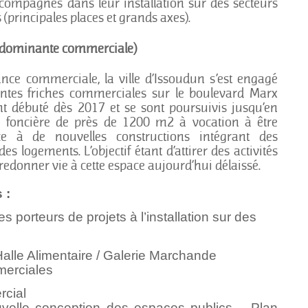
ccompagnés dans leur installation sur des secteurs
 (principales places et grands axes).
(dominante commerciale)
cance commerciale, la ville d’Issoudun s’est engagé
tantes friches commerciales sur le boulevard Marx
nt débuté dès 2017 et se sont poursuivis jusqu’en
e foncière de près de 1200 m2 à vocation à être
ce à de nouvelles constructions intégrant des
s logements. L’objectif étant d’attirer des activités
 redonner vie à cette espace aujourd’hui délaissé.
 :
orteurs de projets à l’installation sur des
 Halle Alimentaire / Galerie Marchande
merciales
rcial
velle conception des espaces publics – Plan