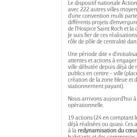
Le dispositif nationale Action
avec 222 autres villes moye
d’une convention multi parte
différents projets d’envergu
de l’Hospice Saint Roch et la 
Je suis fier de ces réalisation
rôle de pôle de centralité dan
Une période dite « d’initiali
attentes et actions à engage
ville débutée depuis déjà d
publics en centre – ville (pla
création de la zone bleue et 
stationnement payant).
Nous arrivons aujourd’hui à 
opérationnelle.
19 actions (24 en comptant le
déjà réalisées ou quasi. Ce
à la
redynamisation du cœur 
habitants et des commerces 