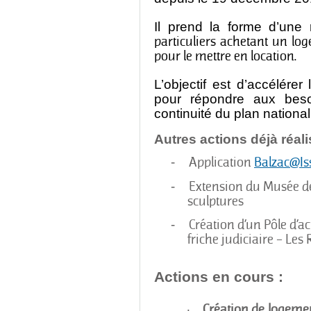
Il prend la forme d’une 
particuliers achetant un l
pour le mettre en location.
L’objectif est d’accélére
pour répondre aux beso
continuité du plan national
Autres actions déjà réali
Application
Balzac@I
-
Extension du Musée de 
-
sculptures
Création d’un Pôle d’a
-
friche judiciaire – Les
Actions en cours :
·
Création de logemen