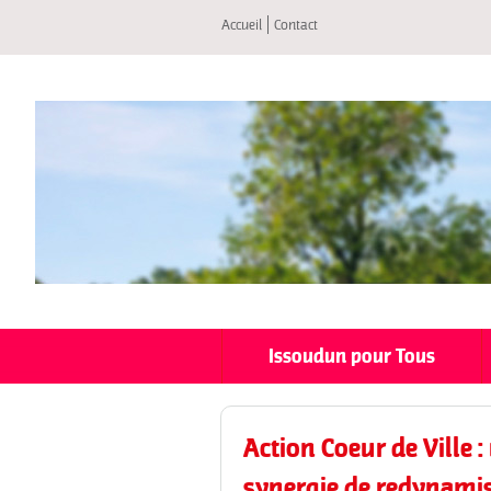
Accueil
Contact
Issoudun pour Tous
Action Coeur de Ville 
synergie de redynami