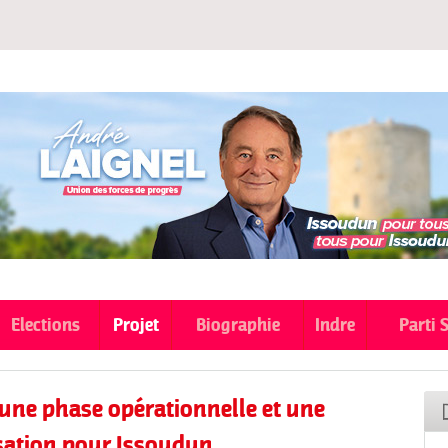
Aller au
contenu
principal
Elections
Projet
Biographie
Indre
Parti 
: une phase opérationnelle et une
sation pour Issoudun