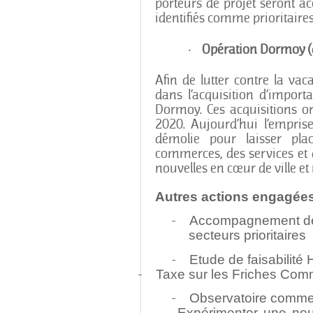
porteurs de projet seront a
identifiés comme prioritaires
·
Opération Dormoy 
Afin de lutter contre la va
dans l’acquisition d’impor
Dormoy. Ces acquisitions o
2020. Aujourd’hui l’empris
démolie pour laisser pla
commerces, des services et de
nouvelles en cœur de ville et
Autres actions engagées
-
Accompagnement des p
secteurs prioritaires
-
Etude de faisabilité
-
Taxe sur les Friches Com
-
Observatoire comme
-
Expérimenter une nou