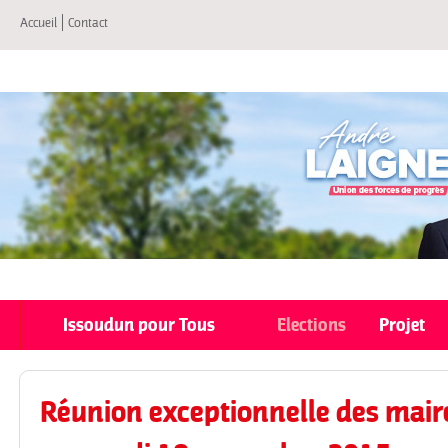
All
Accueil
Contact
co
pri
Issoudun pour Tous
Elections
Projet
Réunion exceptionnelle des maire