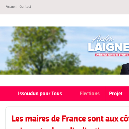
All
Accueil
Contact
co
pri
Issoudun pour Tous
Elections
Projet
Les maires de France sont aux côt