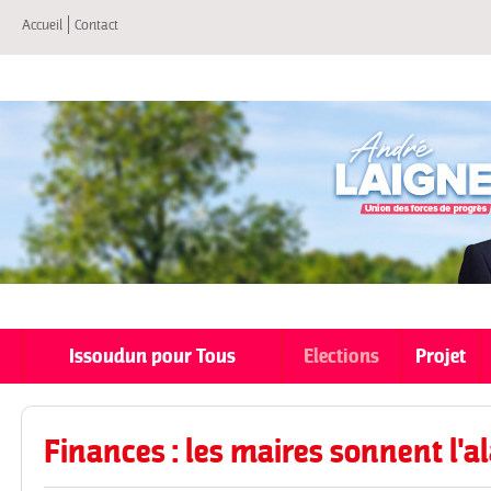
All
Accueil
Contact
co
pri
Issoudun pour Tous
Elections
Projet
Finances : les maires sonnent l'a