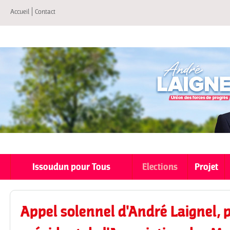
All
Accueil
Contact
co
pri
Issoudun pour Tous
Elections
Projet
Appel solennel d'André Laignel, p